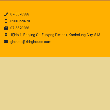
07-5570388
0908159678
07-5570266
1F,No.1, Baojing St, Zuoying District, Kaohsiung City, 813
ghouse@khhghouse.com