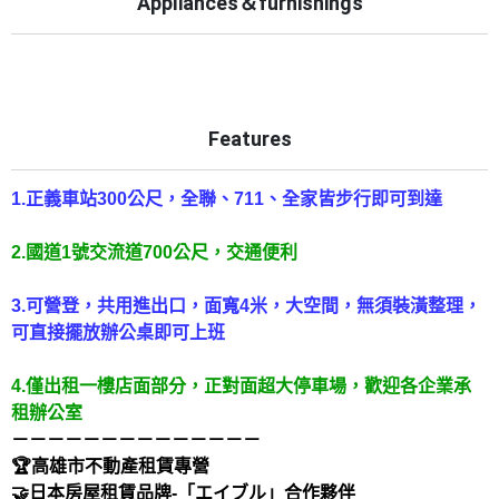
Appliances＆furnishings
Features
1.正義車站300公尺，全聯、711、全家皆步行即可到達
2.國道1號交流道700公尺，交通便利
3.可營登，共用進出口，面寬4米，大空間，無須裝潢整理，
可直接擺放辦公桌即可上班
4.僅出租一樓店面部分，正對面超大停車場，歡迎各企業承
租辦公室
－－－－－－－－－－－－－－
🏆高雄市不動產租賃專營
🤝日本房屋租賃品牌-「エイブル」合作夥伴