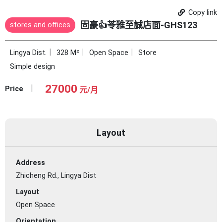
Copy link
固豪👍苓雅至誠店面-GHS123
stores and offices
Lingya Dist.
328 M²
Open Space
Store
Simple design
27000
Price
元/月
Layout
Address
Zhicheng Rd., Lingya Dist
Layout
Open Space
Orientation