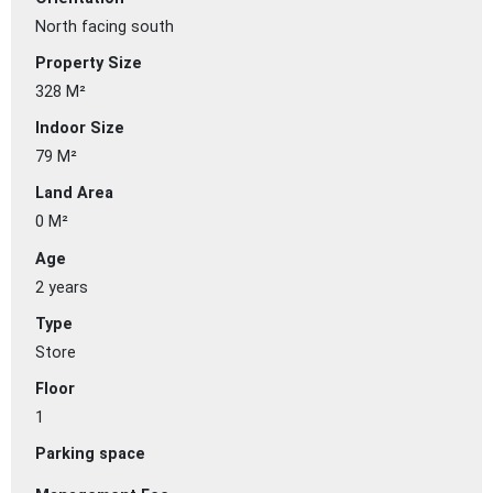
North facing south
Property Size
328 M²
Indoor Size
79 M²
Land Area
0 M²
Age
2 years
Type
Store
Floor
1
Parking space