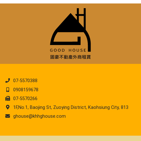
07-5570388
0908159678
07-5570266
1F,No.1, Baojing St, Zuoying District, Kaohsiung City, 813
ghouse@khhghouse.com