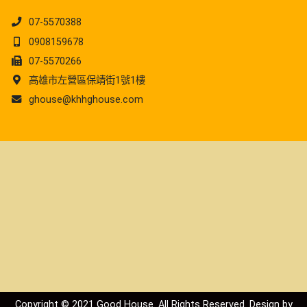
07-5570388
0908159678
07-5570266
高雄市左營區保靖街1號1樓
ghouse@khhghouse.com
Copyright © 2021 Good House. All Rights Reserved. Design by