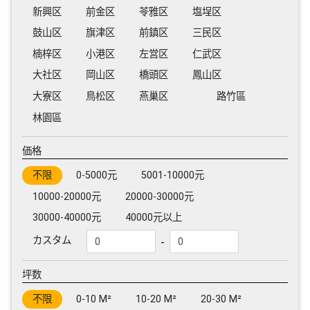
新興区
前金区
苓雅区
塩埕区
鼓山区
旗津区
前鎮区
三民区
楠梓区
小港区
左営区
仁武区
大社区
岡山区
橋頭区
鳳山区
大寮区
鳥松区
燕巢区
路竹區
林園區
価格
不限
0-5000元
5001-10000元
10000-20000元
20000-30000元
30000-40000元
40000元以上
-
カスタム
坪数
不限
0-10 M²
10-20 M²
20-30 M²