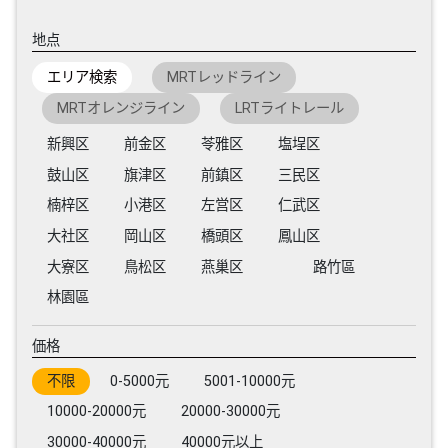
地点
エリア検索
MRTレッドライン
MRTオレンジライン
LRTライトレール
新興区
前金区
苓雅区
塩埕区
鼓山区
旗津区
前鎮区
三民区
楠梓区
小港区
左営区
仁武区
大社区
岡山区
橋頭区
鳳山区
大寮区
鳥松区
燕巢区
路竹區
林園區
価格
不限
0-5000元
5001-10000元
10000-20000元
20000-30000元
30000-40000元
40000元以上