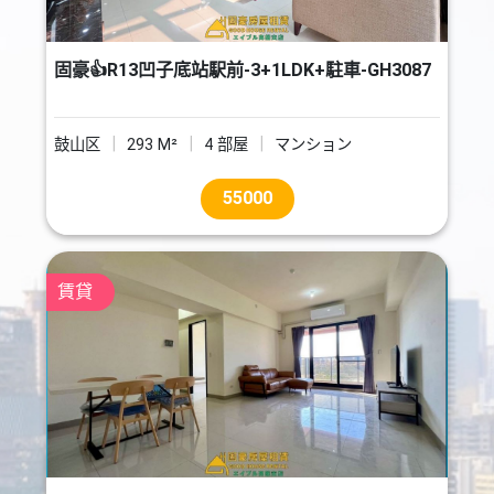
固豪👍R13凹子底站駅前-3+1LDK+駐車-GH3087
鼓山区
293 M²
4 部屋
マンション
55000
賃貸