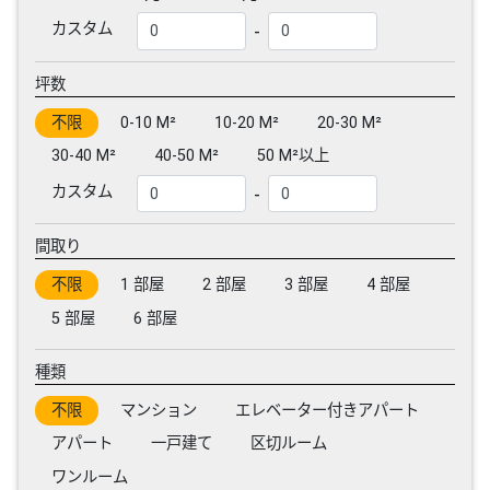
-
カスタム
坪数
不限
0-10 M²
10-20 M²
20-30 M²
30-40 M²
40-50 M²
50 M²以上
-
カスタム
間取り
不限
1 部屋
2 部屋
3 部屋
4 部屋
5 部屋
6 部屋
種類
不限
マンション
エレベーター付きアパート
アパート
一戸建て
区切ルーム
ワンルーム