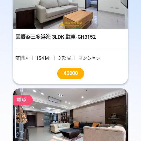
固豪👍三多浜海 3LDK 駐車-GH3152
苓雅区
154 M²
3 部屋
マンション
40000
賃貸