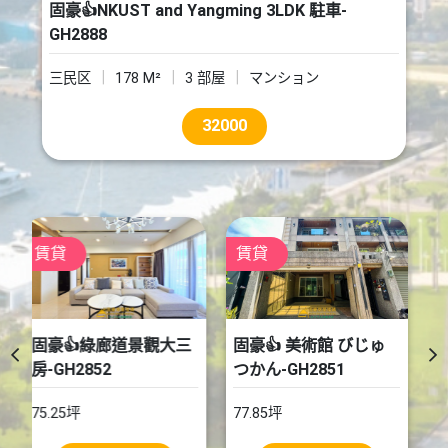
固豪👍NKUST and Yangming 3LDK 駐車-
GH2888
三民区
178 M²
3 部屋
マンション
32000
賃貸
売買
固豪👍 美術館 びじゅ
固豪👍近愛河市議會幸
つかん-GH2851
福川超值透天-GHB001
77.85坪
14.29坪