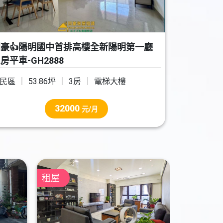
豪👍陽明國中首排高樓全新陽明第一廳
房平車-GH2888
民區
53.86坪
3房
電梯大樓
32000
元/月
租屋