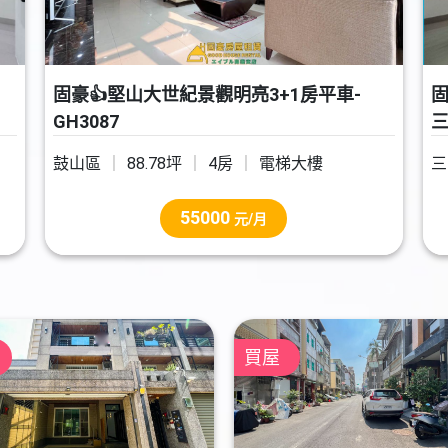
固豪👍堅山大世紀景觀明亮3+1房平車-
固
GH3087
三
鼓山區
88.78坪
4房
電梯大樓
三
55000
元/月
買屋