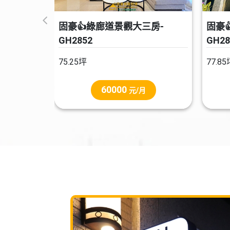
固豪👍綠廊道景觀大三房-
固豪
GH2852
GH28
75.25坪
77.85
60000
元/月