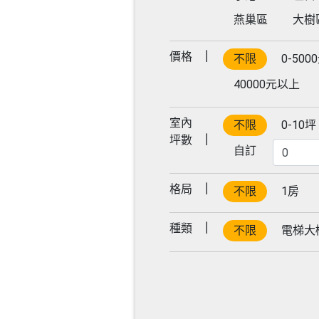
燕巢區
大樹
價格
不限
0-500
40000元以上
室內
不限
0-10坪
坪數
自訂
格局
不限
1房
種類
不限
電梯大