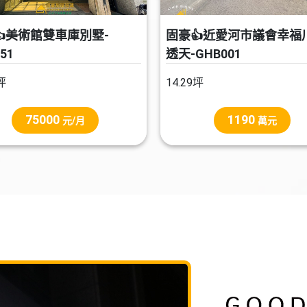
👍美術館雙車庫別墅-
固豪👍近愛河市議會幸福
51
透天-GHB001
坪
14.29坪
75000
1190
元/月
萬元