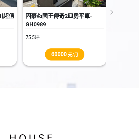
川超值
固豪👍國王傳奇2四房平車-
GH0989
75.5坪
60000
元/月