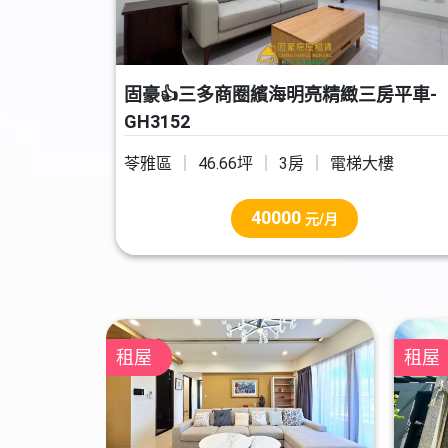
固豪👍三多商圈繽海明亮精緻三房平車-
GH3152
苓雅區
46.66坪
3房
電梯大樓
40000
元/月
租屋
租屋