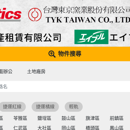
物件搜尋
面辦公
土地廠房
捷運紅線
捷運橘線
輕軌
區
苓雅區
鹽埕區
鼓山區
旗津區
前鎮區
區
仁武區
大社區
岡山區
橋頭區
鳳山區