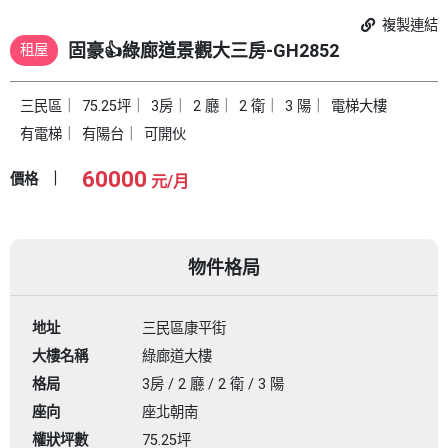
複製連結
固豪👍綠廊道景觀大三房-GH2852
租屋
三民區
75.25坪
3房
2 廳
2 衛
3 陽
電梯大樓
有電梯
有陽台
可開伙
60000
價格
元/月
物件格局
地址
三民區康平街
大樓名稱
綠廊道大樓
格局
3房 / 2 廳 / 2 衛 / 3 陽
座向
座北朝南
權狀坪數
75.25坪