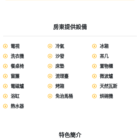
房東提供設備
電視
冷氣
冰箱
洗衣機
沙發
茶几
餐桌椅
床墊
置物櫃
窗簾
流理臺
微波爐
電磁爐
烤箱
天然瓦斯
浴缸
免治馬桶
烘碗機
熱水器
特色簡介