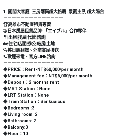
1. 開闊大客廳 三房兩衛超大格局 景觀主臥 超大陽台
－－－－－－－－－－－－－－
🏆高雄市不動產租賃專營
🤝日本房屋租賃品牌-「エイブル」合作夥伴
🤵|出租|找屋|代管|諮詢|
🏡|住宅|店面|辦公|廠房|土地|
🔍英日語翻譯、外商賞屋接送
📞歡迎來電、官方LINE洽詢
－－－－－－－－－－－－－－
◆PRICE：Rent-NT$60,000/per month
◆Management fee：NT$6,000/per month
◆Deposit：2 months rent
◆MRT Station：None
◆LRT Station：None
◆Train Station：Sankuaicuo
◆Bedrooms :3
◆Living room: 2
◆Bathrooms: 2
◆Balcony:3
◆Floor：10