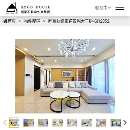
繁中
首頁
物件搜尋
固豪👍綠廊道景觀大三房-GH2852