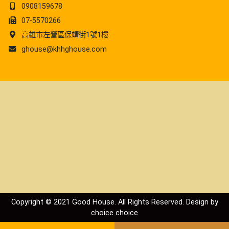
0908159678
07-5570266
高雄市左營區保靖街1號1樓
ghouse@khhghouse.com
Copyright © 2021 Good House. All Rights Reserved. Design by
choice
choice