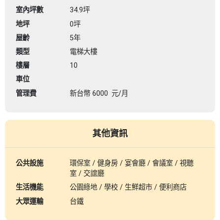
室內坪數
34.9坪
地坪
0坪
屋齡
5年
類型
電梯大樓
樓層
10
車位
管理費
新台幣
6000
元/月
其他資訊
公共設施
環保室 / 健身房 / 宴會廳 / 會議室 / 視聽
室 / 交誼廳
生活機能
公園綠地 / 學校 / 生鮮超市 / 便利商店
大眾運輸
台鐵