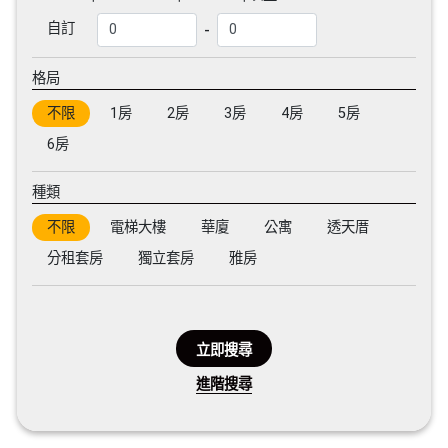
-
自訂
格局
不限
1房
2房
3房
4房
5房
6房
種類
不限
電梯大樓
華廈
公寓
透天厝
分租套房
獨立套房
雅房
立即搜尋
進階搜尋