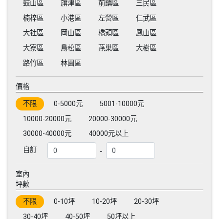
鼓山區
旗津區
前鎮區
三民區
楠梓區
小港區
左營區
仁武區
大社區
岡山區
橋頭區
鳳山區
大寮區
鳥松區
燕巢區
大樹區
路竹區
林園區
價格
不限
0-5000元
5001-10000元
10000-20000元
20000-30000元
30000-40000元
40000元以上
-
自訂
室內
坪數
不限
0-10坪
10-20坪
20-30坪
30-40坪
40-50坪
50坪以上