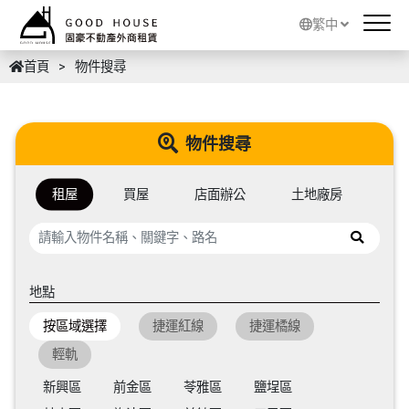
繁中
首頁
物件搜尋
物件搜尋
租屋
買屋
店面辦公
土地廠房
地點
按區域選擇
捷運紅線
捷運橘線
輕軌
新興區
前金區
苓雅區
鹽埕區