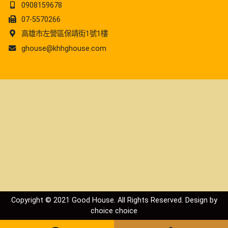
0908159678
07-5570266
高雄市左營區保靖街1號1樓
ghouse@khhghouse.com
Copyright © 2021 Good House. All Rights Reserved. Design by
choice
choice