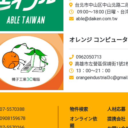
台北市中山区中山北路二段9
09:00～18:00 (日曜、
able@daiken.com.tw
オレンジ コンピュー
0962050713
高雄市左營區保靖街1號2
13：00～21：00
orangeindustrial3c@gmai
07-5570388
物件検索
人材応募
0908159678
オンライン依
提携会社
頼
07-5570266