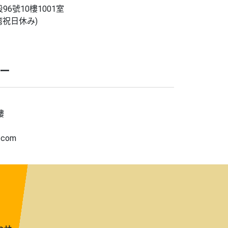
6號10樓1001室
台湾祝日休み)
ター
樓
l.com