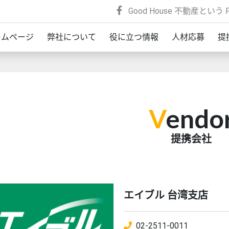
Good House 不動産という F
ームページ
弊社について
役に立つ情報
人材応募
提
V
endo
提携会社
エイブル 台湾支店
02-2511-0011