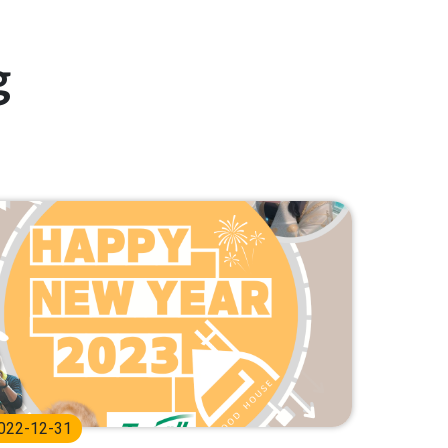
g
022-12-31