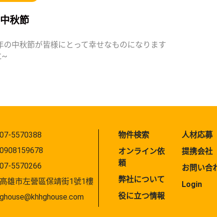
22中秋節
22年の中秋節が皆様にとって幸せなものになります
に~
07-5570388
物件検索
人材応募
0908159678
オンライン依
提携会社
頼
07-5570266
お問い合
弊社について
高雄市左營區保靖街1號1樓
Login
役に立つ情報
ghouse@khhghouse.com