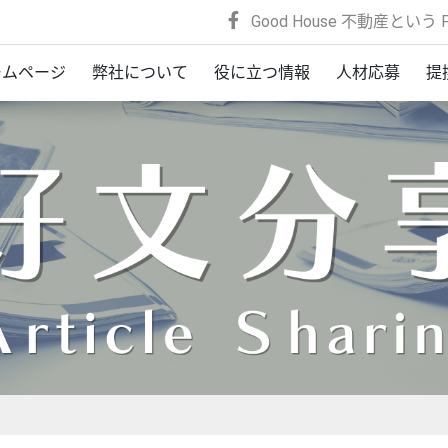
Good House 不動産という F
ームページ
弊社について
役に立つ情報
人材応募
提