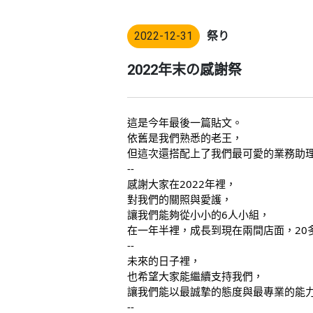
2022-12-31
祭り
2022年末の感謝祭
這是今年最後一篇貼文。
依舊是我們熟悉的老王，
但這次還搭配上了我們最可愛的業務助理(
--
感謝大家在2022年裡，
對我們的關照與愛護，
讓我們能夠從小小的6人小組，
在一年半裡，成長到現在兩間店面，20
--
未來的日子裡，
也希望大家能繼續支持我們，
讓我們能以最誠摯的態度與最專業的能
--