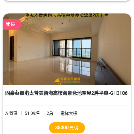
租屋
固豪👍軍港太普美術海高樓海景泳池空屋2房平車-GH3186
左營區
51.09坪
2房
電梯大樓
35000
元/月