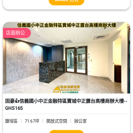
店面辦公
固豪👍信義國小中正金融特區寶城中正露台高樓商辦大樓--
GHS165
鹽埕區
71.67坪
開放式空間
辦公室