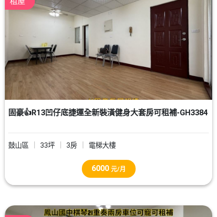
租屋
固豪👍R13凹仔底捷運全新裝潢健身大套房可租補-GH3384
鼓山區
33坪
3房
電梯大樓
6000
元/月