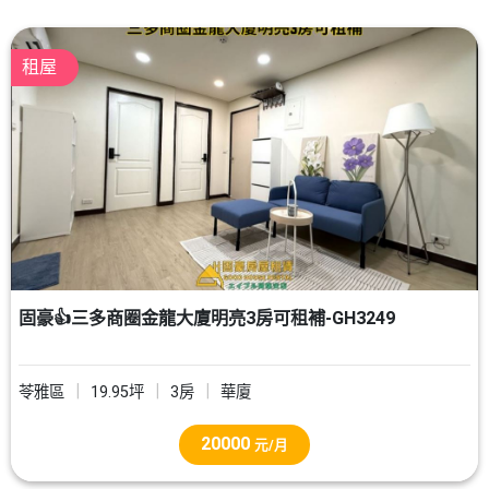
租屋
固豪👍三多商圈金龍大廈明亮3房可租補-GH3249
苓雅區
19.95坪
3房
華廈
20000
元/月