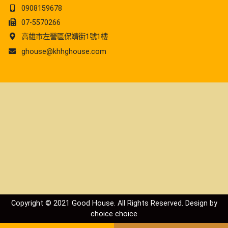
0908159678
07-5570266
高雄市左營區保靖街1號1樓
ghouse@khhghouse.com
Copyright © 2021 Good House. All Rights Reserved. Design by
choice
choice