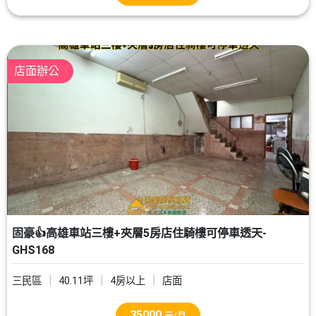
店面辦公
固豪👍高雄車站三樓+夾層5房店住騎樓可停車透天-
GHS168
三民區
40.11坪
4房以上
店面
35000
元/月