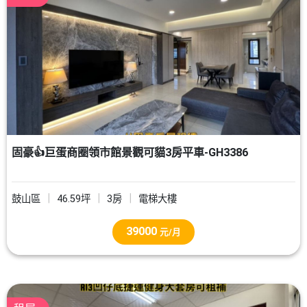
固豪👍巨蛋商圈領市館景觀可貓3房平車-GH3386
鼓山區
46.59坪
3房
電梯大樓
39000
元/月