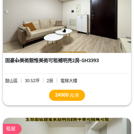
固豪👍美術館惟美術可租補明亮2房-GH3393
鼓山區
30.52坪
2房
電梯大樓
24000
元/月
租屋