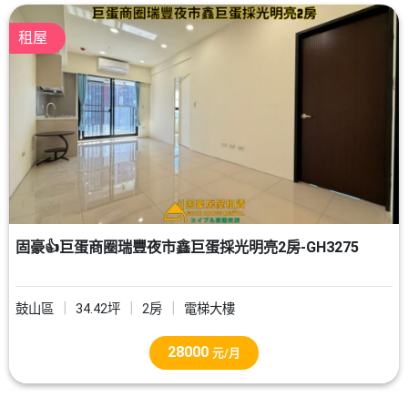
租屋
固豪👍巨蛋商圈瑞豐夜市鑫巨蛋採光明亮2房-GH3275
鼓山區
34.42坪
2房
電梯大樓
28000
元/月