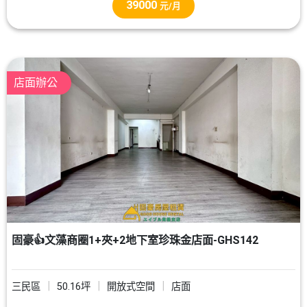
39000
元/月
店面辦公
固豪👍文藻商圈1+夾+2地下室珍珠金店面-GHS142
三民區
50.16坪
開放式空間
店面