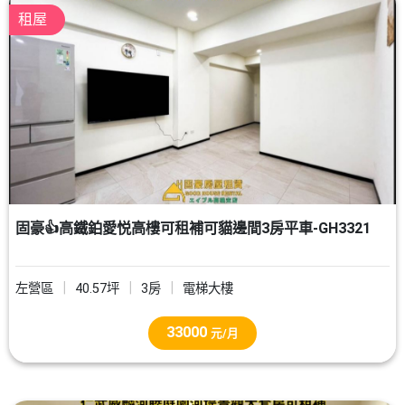
租屋
固豪👍高鐵鉑愛悦高樓可租補可貓邊間3房平車-GH3321
左營區
40.57坪
3房
電梯大樓
33000
元/月