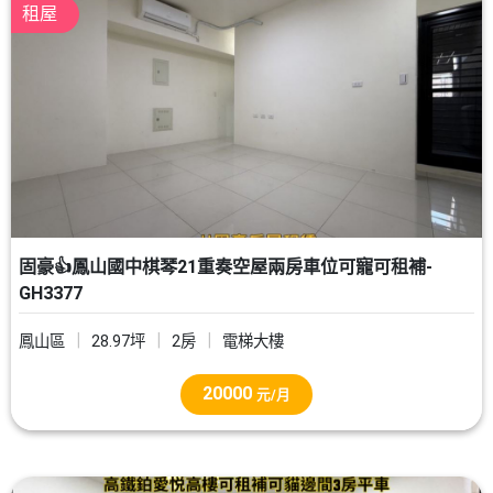
租屋
固豪👍鳳山國中棋琴21重奏空屋兩房車位可寵可租補-
GH3377
鳳山區
28.97坪
2房
電梯大樓
20000
元/月