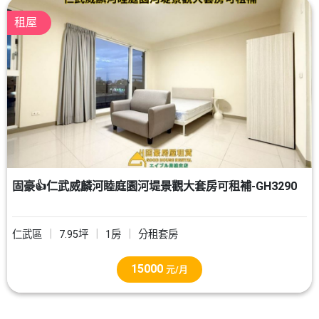
租屋
固豪👍仁武威麟河睦庭園河堤景觀大套房可租補-GH3290
仁武區
7.95坪
1房
分租套房
15000
元/月