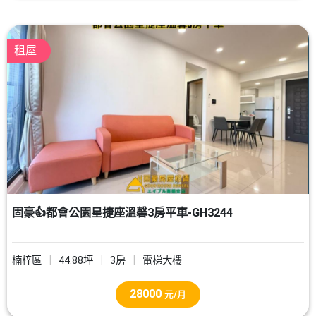
租屋
固豪👍都會公園星捷座溫馨3房平車-GH3244
楠梓區
44.88坪
3房
電梯大樓
28000
元/月