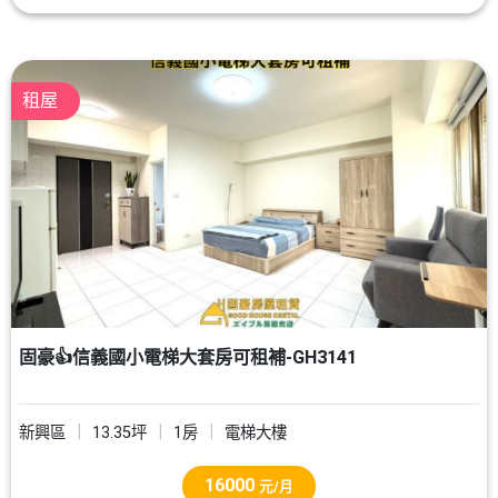
租屋
固豪👍信義國小電梯大套房可租補-GH3141
新興區
13.35坪
1房
電梯大樓
16000
元/月