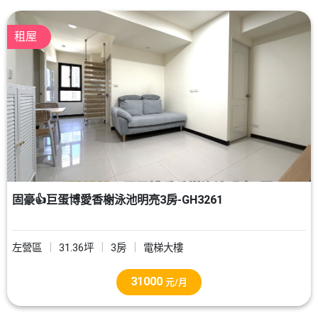
租屋
固豪👍巨蛋博愛香榭泳池明亮3房-GH3261
左營區
31.36坪
3房
電梯大樓
31000
元/月