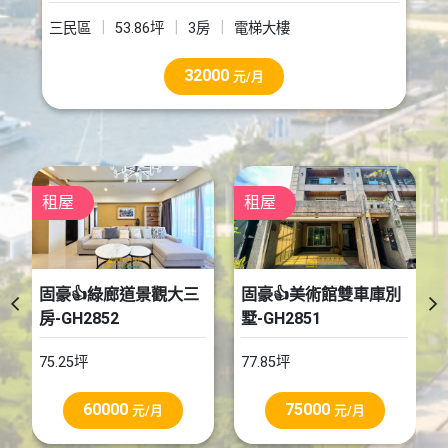
三民區
53.86坪
3房
電梯大樓
32000
元/月
租屋
買屋
固豪👍美術館雙車庫別
固豪👍近愛河市議會幸
墅-GH2851
福川超值透天-GHB001
77.85坪
14.29坪
75000
1190
元/月
萬元