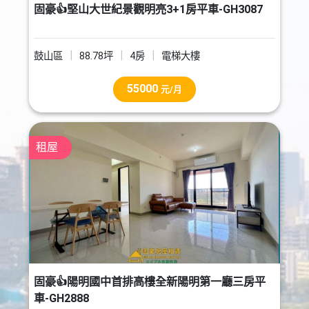
固豪👍堅山大世紀景觀明亮3+1房平車-GH3087
鼓山區
88.78坪
4房
電梯大樓
55000
元/月
租屋
固豪👍陽明國中首排高樓全新陽明第一廳三房平
車-GH2888