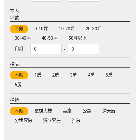
室內
坪數
不限
0-10坪
10-20坪
20-30坪
30-40坪
40-50坪
50坪以上
-
自訂
格局
不限
1房
2房
3房
4房
5房
6房
種類
不限
電梯大樓
華廈
公寓
透天厝
分租套房
獨立套房
雅房