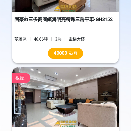
固豪👍三多商圈繽海明亮精緻三房平車-GH3152
苓雅區
46.66坪
3房
電梯大樓
40000
元/月
租屋