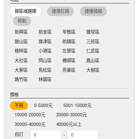
按區域選擇
捷運紅線
捷運橘線
輕軌
新興區
前金區
苓雅區
鹽埕區
鼓山區
旗津區
前鎮區
三民區
楠梓區
小港區
左營區
仁武區
大社區
岡山區
橋頭區
鳳山區
大寮區
鳥松區
燕巢區
大樹區
路竹區
林園區
價格
不限
0-5000元
5001-10000元
10000-20000元
20000-30000元
30000-40000元
40000元以上
-
自訂